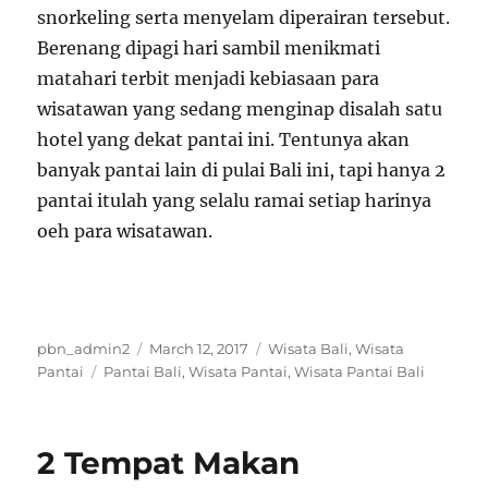
snorkeling serta menyelam diperairan tersebut.
Berenang dipagi hari sambil menikmati
matahari terbit menjadi kebiasaan para
wisatawan yang sedang menginap disalah satu
hotel yang dekat pantai ini. Tentunya akan
banyak pantai lain di pulai Bali ini, tapi hanya 2
pantai itulah yang selalu ramai setiap harinya
oeh para wisatawan.
Author
Posted
Categories
pbn_admin2
March 12, 2017
Wisata Bali
,
Wisata
Tags
on
Pantai
Pantai Bali
,
Wisata Pantai
,
Wisata Pantai Bali
2 Tempat Makan