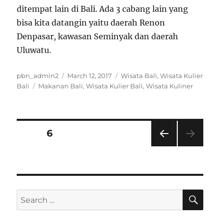
ditempat lain di Bali. Ada 3 cabang lain yang
bisa kita datangin yaitu daerah Renon
Denpasar, kawasan Seminyak dan daerah
Uluwatu.
Author
Posted
Categories
pbn_admin2
March 12, 2017
Wisata Bali
,
Wisata Kulier
Tags
on
Bali
Makanan Bali
,
Wisata Kulier Bali
,
Wisata Kuliner
Posts
PAGE
6
PRE
navigation
VIOU
S
PAG
E
SE
Search
for: