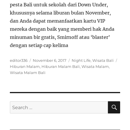
pesta Bali untuk sekolah dari Down Under,
khususnya selama liburan bulan November,
dan Anda dapat memanfaatkan kartu VIP
mereka dengan baik yang memberi hak Anda
minuman bir gratis, Smirnoff atau ‘blaster’
dengan setiap cap kelima
Author
Posted
Categories
Tags
editor336
November 6, 2017
Night Life
,
Wisata Bali
on
Hiburan Malam
,
Hiburan Malam Bali
,
Wisata Malam
,
Wisata Malam Bali
SE
Search
for: