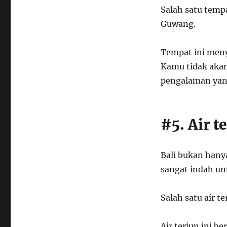
Salah satu tempa
Guwang.
Tempat ini men
Kamu tidak aka
pengalaman yang
#5. Air t
Bali bukan hanya
sangat indah un
Salah satu air t
Air terjun ini 