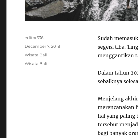
Author
editor336
Sudah memasuki 
Posted
December 7, 2018
segera tiba. Ti
on
Categories
Wisata Bali
menggantikan ta
Tags
Wisata Bali
Dalam tahun 201
sebaiknya seles
Menjelang akhir
merencanakan li
hal yang paling
tersebut menjad
bagi banyak ora